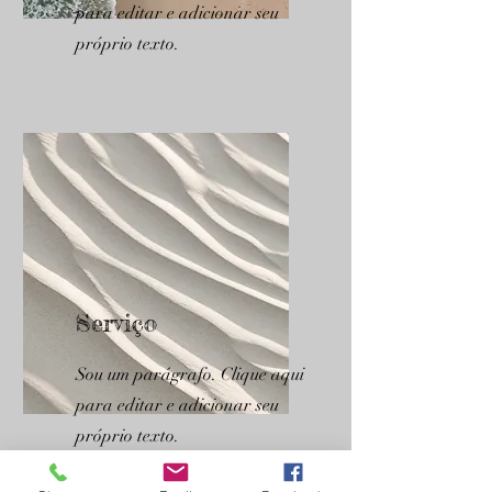
para editar e adicionar seu
próprio texto.
Serviço
Sou um parágrafo. Clique aqui
para editar e adicionar seu
próprio texto.